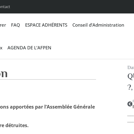
ontact
rer
FAQ
ESPACE ADHÉRENTS
Conseil d’Administration
x
AGENDA DE L’AFPEN
Dan
on
Q
?
ions apportées par l’Assemblée Générale
re détruites.